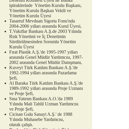
Denetim Komitesi Üyesi ile Banka
iştiraklerinde Yönetim Kurulu Başkanı,
Yönetim Kurulu Başkan Vekili ve
Yönetim Kurulu Üyesi
Tasarruf Mevduatı Sigorta Fonu'nda
2004-2006
yılları arasında Kurul Üyesi,
T.Vakıflar Bankası A.Ş.de 2003 Yılında
Risk Yönetimi ve İç Denetimin
Sürdürülmesinden Sorumlu Yönetim
Kurulu Üyesi
Fırat Plastik A.Ş.'de
1995-1997
yılları
arasında Genel Müdür Yardımcısı,
1997-
2002
arasında Genel Müdür Danışmanı,
Kuveyt Türk Katılım Bankası A.Ş.'de
1992-1994
yılları arasında Pazarlama
Şefi,
Al Baraka Türk Katılım Bankası A.Ş.'de
1989-1992
yılları arasında Proje Uzmanı
ve Proje Şefi,
Sına Yatırım Bankası A.O.'da 1989
Yılında Mali Tahlil Uzman Yardımcısı
ve Proje Şefi,
Cicisan Gıda Sanayi A.Ş.' de 1988
Yılında Muhasebe Yardımcısı,
olarak çalıştı.